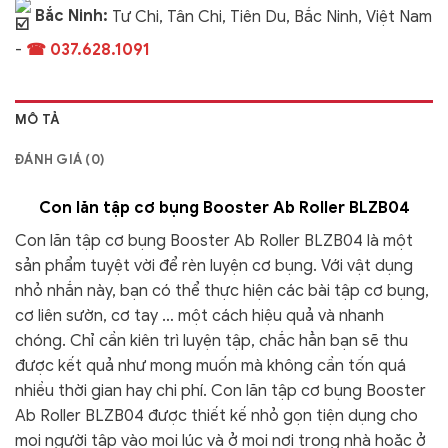
Bắc Ninh:
Tư Chi, Tân Chi, Tiên Du, Bắc Ninh, Việt Nam
-
☎ 037.628.1091
MÔ TẢ
ĐÁNH GIÁ (0)
Con lăn tập cơ bụng Booster Ab Roller BLZB04
Con lăn tập cơ bụng Booster Ab Roller BLZB04 là một
sản phẩm tuyệt vời để rèn luyện cơ bụng. Với vật dụng
nhỏ nhắn này, bạn có thể thực hiện các bài tập cơ bụng,
cơ liên sườn, cơ tay … một cách hiệu quả và nhanh
chóng. Chỉ cần kiên trì luyện tập, chắc hẳn bạn sẽ thu
được kết quả như mong muốn mà không cần tốn quá
nhiều thời gian hay chi phí. Con lăn tập cơ bụng Booster
Ab Roller BLZB04 được thiết kế nhỏ gọn tiện dụng cho
mọi người tập vào mọi lúc và ở mọi nơi trong nhà hoặc ở