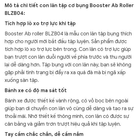
Mô tả chi tiết con lăn tập cơ bụng Booster Ab Roller
BLZB04:
Tích hợp lò xo trợ lực khi tập
Booster Ab roller BLZB04 là mẫu con lăn tập bụng thích
hợp cho người mới bắt đầu tập luyện. Sản phẩm được
tích hợp lò xo trợ lực bên trong. Con lăn có trợ lực giúp
bạn trượt con lăn duỗi người về phía trước và thu người
lại dễ dàng hơn. Tập bụng với con lăn này, bạn sẽ không
gặp phải tình trạng bị đẩy ra xa quá đà mà bị ngã xấp
xuống sàn tập.
Bánh xe có độ ma sát tốt
Bánh xe được thiết kế vành rộng, có vỏ bọc bên ngoài
giúp bạn di chuyển con lăn vô cùng dễ dàng và tạo ra sự
thoải mái. Nhờ thiết kế thông minh, con lăn có được sự
cân bằng và giảm trơn trượt hiệu quả khi tập luyện.
Tay cầm chắc chắn, dễ cầm nắm