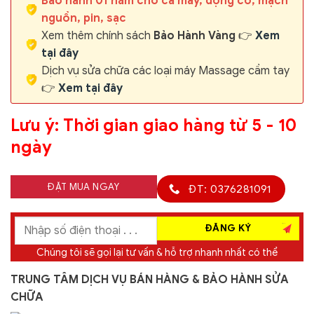
Bảo hành 01 năm cho cả máy, động cơ, mạch
nguồn, pin, sạc
Xem thêm chính sách
Bảo Hành Vàng
👉
Xem
tại đây
Dịch vụ sửa chữa các loại máy Massage cầm tay
👉
Xem tại đây
Lưu ý: Thời gian giao hàng từ 5 - 10
ngày
ĐẶT MUA NGAY
ĐT: 0376281091
Chúng tôi sẽ gọi lại tư vấn & hỗ trợ nhanh nhất có thể
TRUNG TÂM DỊCH VỤ BÁN HÀNG & BẢO HÀNH SỬA
CHỮA