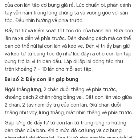
của con lăn tập cơ bụng giá rẻ. Lúc chuẩn bị, phần cánh
tay vẫn nằm trong lòng chúng ta và vuông góc với sàn
tập. Đầu nhìn hướng về phía trước.
Đẩy từ từ và kiểm soát tốt tốc độ của bánh lăn. Đưa con
lăn ra xa dần về phía trước. Đến khoảng cách mà cơ thể
bạn có thể núi lại con lăn và kéo về. Đến vị trí ấy bạn giữ
và kéo từ từ bằng tốc độ như lúc đẩy ra cho con lăn tập
bụng trở lại vị trí ban đầu. Lặp đi lặp lại động tác như
trên khoảng 7 – 10 lần cho mỗi set tập.
Bài số 2: Đẩy con lăn gập bụng
Ngồi thẳng lưng, 2 chân duỗi thẳng về phía trước,
khoảng cách 2 chân rộng bằng vai. Đặt con lăn vào giữa
2 chân, 2 tay nắm lấy trụ của con lăn. Giữ chân duỗi
thẳng như vậy, lưng thẳng, mắt nhìn thẳng về phía trước.
Gập lưng để đẩy từ từ con lăn từ trong lòng ra hướng
bàn chân của bạn. Khi ở mức độ cơ lưng và cơ bụng