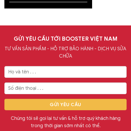
GỬI YÊU CẦU TỚI BOOSTER VIỆT NAM
TƯ VẤN SẢN PHẨM - HỖ TRỢ BẢO HÀNH - DỊCH VỤ SỬA
CHỮA
Chúng tôi sẽ gọi lại tư vấn & hỗ trợ quý khách hàng
trong thời gian sớm nhất có thể.