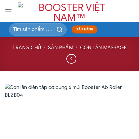
Bỏ
qua
nội
dung
Tìm
BẢO HÀNH
kiếm:
TRANG CHỦ
/
SẢN PHẨM
/
CON LĂN MASSAGE